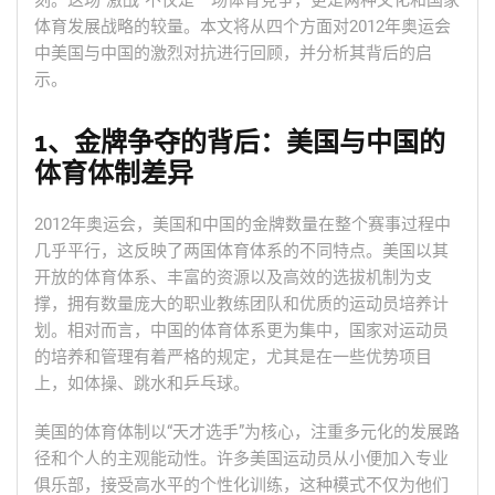
刻。这场“激战”不仅是一场体育竞争，更是两种文化和国家
体育发展战略的较量。本文将从四个方面对2012年奥运会
中美国与中国的激烈对抗进行回顾，并分析其背后的启
示。
1、金牌争夺的背后：美国与中国的
体育体制差异
2012年奥运会，美国和中国的金牌数量在整个赛事过程中
几乎平行，这反映了两国体育体系的不同特点。美国以其
开放的体育体系、丰富的资源以及高效的选拔机制为支
撑，拥有数量庞大的职业教练团队和优质的运动员培养计
划。相对而言，中国的体育体系更为集中，国家对运动员
的培养和管理有着严格的规定，尤其是在一些优势项目
上，如体操、跳水和乒乓球。
美国的体育体制以“天才选手”为核心，注重多元化的发展路
径和个人的主观能动性。许多美国运动员从小便加入专业
俱乐部，接受高水平的个性化训练，这种模式不仅为他们