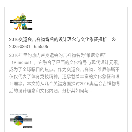
2016奥运会吉祥物背后的设计理念与文化象征探析
2025-08-31 16:55:06
2016年里约热内卢奥运会的吉祥物名为“维尼修斯”
（Vinicius），它融合了巴西的文化符号与现代设计元素，
成为了全球瞩目的焦点。作为奥运会吉祥物，维尼修斯不
仅仅代表了体育竞技精神，还承载着丰富的文化象征和设
计理念。本文将从几个关键方面探讨2016奥运会吉祥物背
后的设计理念和文化内涵，分析其如何与...