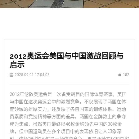
2012奥运会美国与中国激战回顾与
启示
2025-09-01 17:04:03
182
2012年伦敦奥运会是一次备受瞩目的国际体育盛事，美国
与中国在这次奥运会中的激烈竞争，不仅展现了两国在体
育领域的雄厚实力，还反映了各自国家的训练体系、运动
员素质和竞技精神等方面的差异。两国在金牌数上的争夺
成为焦点，虽然美国最终以46枚金牌领先中国的38枚金
牌，但中国运动员在多个项目中的表现依旧让人印象深