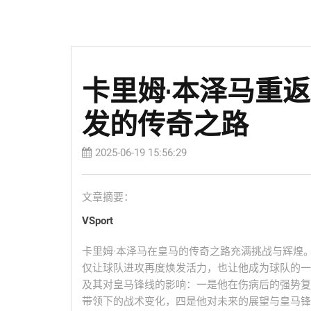
卡里姆·本泽马重
发的传奇之路
2025-06-19 15:56:29
文章摘要：
VSport
卡里姆·本泽马在皇马的传奇之路充满挑战与辉煌
仅让球队进攻再度焕发活力，也让他成为球队的一
及其对皇马锋线的影响：一是他在伤病后的强势复
带领下的战术变化，四是他对未来的展望与皇马锋