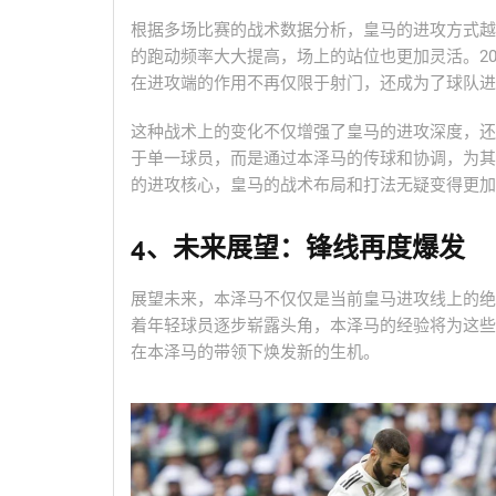
根据多场比赛的战术数据分析，皇马的进攻方式越
的跑动频率大大提高，场上的站位也更加灵活。202
在进攻端的作用不再仅限于射门，还成为了球队进
这种战术上的变化不仅增强了皇马的进攻深度，还
于单一球员，而是通过本泽马的传球和协调，为其
的进攻核心，皇马的战术布局和打法无疑变得更加
4、未来展望：锋线再度爆发
展望未来，本泽马不仅仅是当前皇马进攻线上的绝
着年轻球员逐步崭露头角，本泽马的经验将为这些
在本泽马的带领下焕发新的生机。