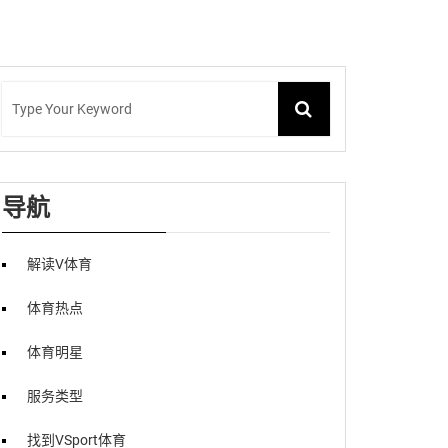
导航
解读V体育
体育热点
体育明星
服务类型
找到VSport体育