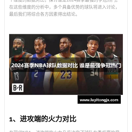
个维度的数据对比，探讨谁是2024赛季最强的争冠热门。
在这些维度的分析中，多个具备优势的球队将进入讨论，
最后我们将综合各方因素得出结论。
1、进攻端的火力对比