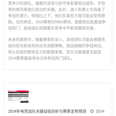
竞争力的球队。雄鹿的进攻与防守体系都相当成熟，字母
哥的表现是他们成功的关键。此外，湖人和勇士也具备了
争冠的潜力，但相比之下，他们在某些方面可能会受到限
制。总的来说，2024赛季的NBA赛场，雄鹿依旧是最强争
冠热门，其他球队则需要在竞争中不断调整和完善。
未来的赛季中，随着赛季的深入，其他球队可能会根据阵
容的变化和球员的状态调整策略，挑战雄鹿的争冠地位。
但从目前的整体实力和数据来看，密尔沃基雄鹿无疑是
2024赛季最值得关注的争冠热门球队。
2024年电竞战队关键战役剖析与赛季走势预测
2024-