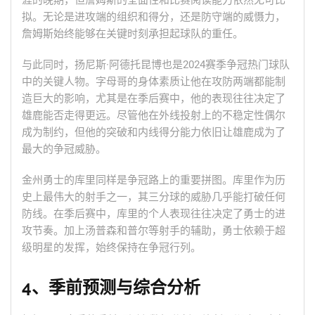
涯的晚期，但詹姆斯的全面性和比赛阅读能力依然无可比
拟。无论是进攻端的组织和得分，还是防守端的威慑力，
詹姆斯始终能够在关键时刻承担起球队的重任。
与此同时，扬尼斯·阿德托昆博也是2024赛季争冠热门球队
中的关键人物。字母哥的身体素质让他在攻防两端都能制
造巨大的影响，尤其是在季后赛中，他的表现往往决定了
雄鹿能否走得更远。尽管他在外线投射上的不稳定性偶尔
成为制约，但他的突破和内线得分能力依旧让雄鹿成为了
最大的争冠威胁。
金州勇士的库里同样是争冠路上的重要拼图。库里作为历
史上最伟大的射手之一，其三分球的威胁几乎能打破任何
防线。在季后赛中，库里的个人表现往往决定了勇士的进
攻节奏。加上汤普森和普尔等射手的辅助，勇士依赖于超
级明星的发挥，始终保持在争冠行列。
4、季前预测与综合分析