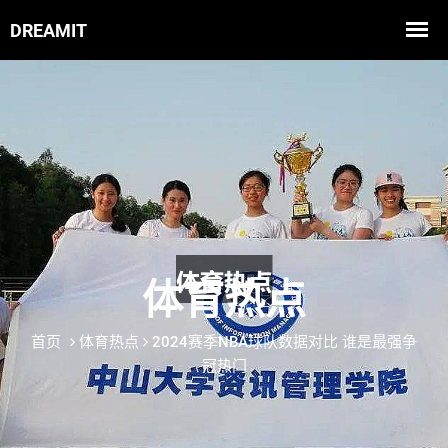
体育热点
首页
体育热点
2024赛季NBA球队数据对比 谁是最强争
冠热门