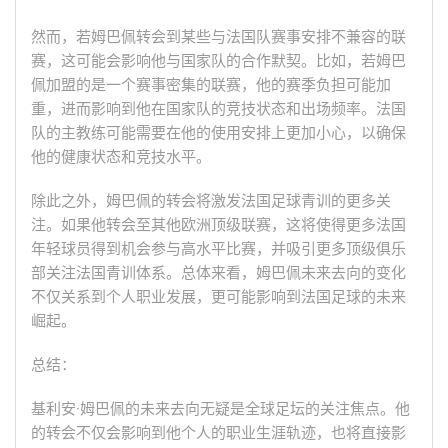
然而，若姆巴佩转会到某些与法国队赛事安排不兼容的联
赛，这可能会影响他与国家队的合作默契。比如，若姆巴
佩加盟的是一个赛事密集的联赛，他的赛季负担可能加
重，进而影响到他在国家队的竞技状态和出场频率。法国
队的主教练可能需要在他的使用安排上更加小心，以确保
他的健康状态和竞技水平。
除此之外，姆巴佩的转会将激发法国足球青训的更多关
注。如果他转会至其他欧洲顶级联赛，这将使得更多法国
年轻球员得到机会参与高水平比赛，并吸引更多顶级俱乐
部关注法国青训体系。总体来看，姆巴佩未来去向的变化
不仅关系到个人职业发展，更可能影响到法国足球的未来
崛起。
总结：
基利安·姆巴佩的未来去向无疑是全球足坛的关注焦点。他
的转会不仅会影响到他个人的职业生涯轨迹，也将直接影