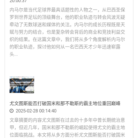
20:00:37
内马尔是当代足球界最具话题性的人物之一，从巴西圣保
罗到世界足坛的顶级舞台，他的职业轨迹与转会风波无疑
牵动了无数球迷和媒体的关注。内马尔的成长历程既是天
赋与努力的结合，也是复杂转会背后的商业和竞技利益交
织的结果。在这篇文章中，我们将从多个角度解析内马尔
的职业轨迹，探讨他如何从一名巴西天才少年迅速崭露
头...
尤文图斯能否打破国米和那不勒斯的霸主地位重回巅峰
2025-02-28 00:14:40
文章摘要的内容尤文图斯在过去的十多年中曾长期统治意
甲，但近几年，国米和那不勒斯的崛起使得尤文的霸主地
位面临挑战。本文将从多方面分析尤文图斯能否打破国米