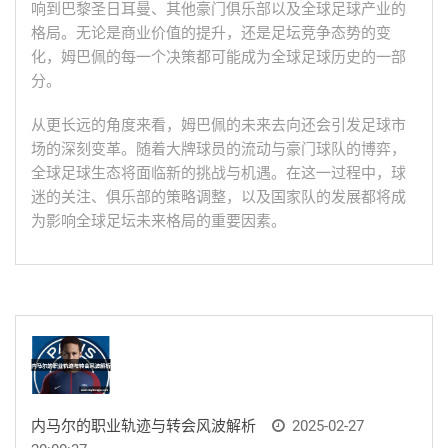
响到巴黎圣日耳曼、其他豪门俱乐部以及全球足球产业的
格局。无论是商业价值的提升，还是足坛竞争态势的变
化，姆巴佩的每一个决策都可能成为全球足球历史的一部
分。
从更长远的角度来看，姆巴佩的未来去向还会引发足球市
场的深刻变革。随着大牌球员的流动与豪门球队的博弈，
全球足球生态将面临新的挑战与机遇。在这一过程中，球
迷的关注、俱乐部的策略调整，以及国家队的发展都将成
为影响全球足坛未来格局的重要因素。
内马尔的职业轨迹与转会风波解析
2025-02-27