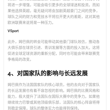
将进一步增强，可能会吸引更多的全球球迷和投资。而如
果他选择英超，毫无疑问将会加剧英超豪门之间的竞争，
球队之间的财力和竞技水平将拉开更大的差距，这对其他
欧洲联赛来说将是一种压力。
VSport
此外，姆巴佩的转会可能带动其他豪门球队效仿，推动各
大俱乐部在球员引进、青训发展等方面的投入加大。这将
促进全球足球资源的重新分配，同时也可能会带来联赛竞
争格局的改变。
4、对国家队的影响与长远发展
姆巴佩作为法国国家队的核心球员，他的去向对于国家队
的长远发展也有着不容忽视的影响。姆巴佩的比赛风格和
能力，极大提升了法国队在国际大赛中的竞争力。如果他
继续效力巴黎或其他顶级俱乐部，法国队的核心阵容将得
到稳定保障，球队的整体实力也能得到保持。