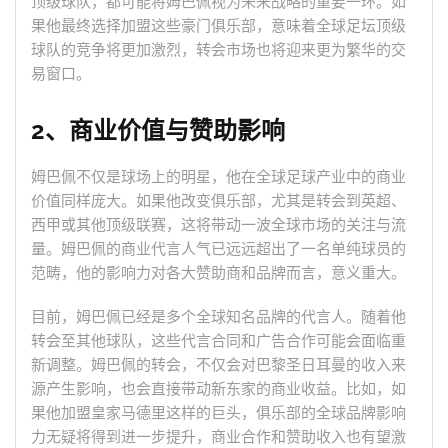
顶级球队，都可能将姆巴佩视为未来战略的重要一环。如
果他最终选择加盟这些豪门俱乐部，意味着全球足坛顶级
球队的竞争将更加激烈，转会市场也将迎来更为繁华的交
易窗口。
2、商业价值与赞助影响
姆巴佩不仅是球场上的明星，他在全球足球产业中的商业
价值同样庞大。如果他改变俱乐部，尤其是转会到英超、
西甲或其他顶级联赛，这将带动一波全球市场的关注与流
量。姆巴佩的商业代言人气已远远超出了一名单纯球员的
范畴，他的影响力对各大赞助商和品牌而言，意义重大。
目前，姆巴佩已经是多个全球知名品牌的代言人。随着他
转会至其他球队，这些代言合同和广告合作可能会面临重
新调整。姆巴佩的转会，不仅会对巴黎圣日耳曼的收入来
源产生影响，也会直接带动新东家的商业收益。比如，如
果他加盟皇家马德里这样的巨头，俱乐部的全球品牌影响
力无疑将得到进一步提升，商业合作和赞助收入也有望激