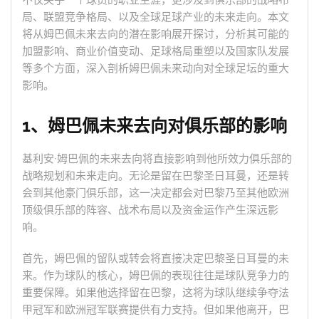
不仅关乎一个球员的职业生涯，更涉及到俱乐部的战略布
局、联盟竞争格局、以及全球足球产业的未来走向。本文
将从姆巴佩未来去向的潜在影响展开探讨，分析其可能的
加盟影响、商业价值变动、足球格局重塑以及国家队发展
等多个方面，深入剖析姆巴佩未来动向对全球足坛的重大
影响。
1、姆巴佩未来去向对俱乐部的影响
基利安·姆巴佩的未来去向将直接影响到他所效力俱乐部的
战略规划和未来走向。无论是留在巴黎圣日耳曼，还是转
会到其他豪门俱乐部，这一决定都会对巴黎乃至其他欧洲
顶级俱乐部的阵容、战术布局以及资金运作产生深远影
响。
首先，姆巴佩的留队或转会将直接决定巴黎圣日耳曼的未
来。作为球队的核心，姆巴佩的表现往往是球队竞争力的
重要保障。如果他选择留在巴黎，这将为球队继续争夺法
甲冠军和欧洲冠军联赛提供有力支持。但如果他离开，巴