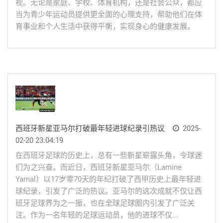
视。无论是家庭、学校、体育机构，还是社会公众，都应
当为青少年运动员提供更全面的心理支持，帮助他们在体
育事业和个人生活中获得平衡，实现身心的健康发展。
西班牙新星亚马尔打破最年轻进球纪录引热议
2025-
02-20 23:04:19
在西班牙足球的历史上，总有一些新星崭露头角，令球迷
们为之兴奋。而近日，西班牙新星亚马尔（Lamine
Yamal）以17岁零70天的年纪打破了西甲历史上最年轻进
球纪录，引发了广泛的热议。亚马尔的这次成就不仅让西
班牙足球界为之一振，也在全球足球圈内引发了广泛关
注。作为一名年轻的足球运动员，他的进球不仅...