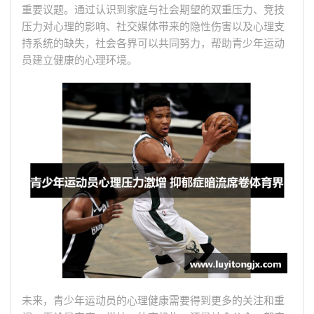
重要议题。通过认识到家庭与社会期望的双重压力、竞技
压力对心理的影响、社交媒体带来的隐性伤害以及心理支
持系统的缺失，社会各界可以共同努力，帮助青少年运动
员建立健康的心理环境。
未来，青少年运动员的心理健康需要得到更多的关注和重