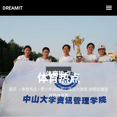
体育热点
首页
体育热点
青少年运动员心理压力激增 抑郁症暗流
席卷体育界