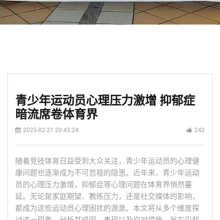
青少年运动员心理压力激增 抑郁症
暗流席卷体育界
2025-02-21 20:43:24
242
随着竞技体育日益受到大众关注，青少年运动员的心理健
康问题也逐渐成为不可忽视的隐患。近年来，青少年运动
员的心理压力激增，抑郁症等心理问题在体育界悄然蔓
延。无论是家庭期望、教练压力，还是社交媒体的影响，
都成为这些运动员心理困扰的源泉。本文将从多个维度探