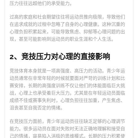
压力往往远超他们的承受能力。
过高的家庭和社会期望往往将运动员推向极限，导致他们
在追求成就的过程中忽略了自身的心理健康。这种沉重的
心理负担积累起来，可能导致焦虑、抑郁等心理问题的出
现，甚至可能影响到运动员的职业生涯和个人生活。
2、竞技压力对心理的直接影响
竞技体育本身就是一项高强度、高压力的活动。青少年运
动员通常在非常年轻的时候就要面对严苛的训练计划和比
赛安排，长期的高强度训练不仅让他们的体能面临巨大挑
战，心理上也承受着巨大压力。尤其是在年轻运动员面临
成绩不佳或赛事失利时，心理负担往往加重，产生焦虑、
沮丧甚至自我否定的情绪。
在竞技压力面前，青少年运动员往往缺乏足够的心理调节
能力。很多运动员在面对失败时无法正确地理解和接受自
己的情绪，容易陷入消极的思维模式。长期的压力积累使