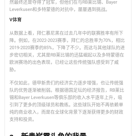
然最终还是夺得了冠军，但他们在与RB莱比锡、Bayer
Leverkusen和多特蒙德的对抗中，屡屡遇到挑战。
V体育
从数据上看，拜仁慕尼黑在过去几年中的联赛胜率有所下
降。例如，在2022-2023赛季，拜仁的总胜率为70%，相比
2019-2020赛季的85%，下降了不少。而这与其他球队的进
步密切相关，尤其是RB莱比锡的迅猛崛起以及多特蒙德在
欧洲赛场的出色表现，已经让这些传统强队感受到了威
胁。
不仅如此，德甲新贵们的经济实力逐步增强，也让传统强
队的优势逐渐被削弱。根据德国足坛的经济报告，RB莱比
锡和Bayer Leverkusen等俱乐部的收入水平逐年上升，吸
引到了更多的顶级球员和教练。这些球队开始不再依赖单
纯的商业收入，而是在全球化背景下逐渐获得更多的财政
支持和投资。