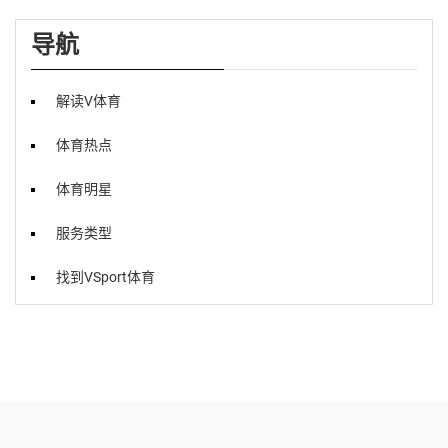
导航
解读V体育
体育热点
体育明星
服务类型
找到VSport体育