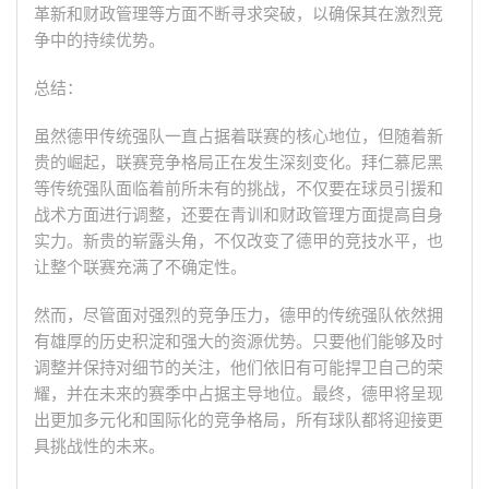
革新和财政管理等方面不断寻求突破，以确保其在激烈竞
争中的持续优势。
总结：
虽然德甲传统强队一直占据着联赛的核心地位，但随着新
贵的崛起，联赛竞争格局正在发生深刻变化。拜仁慕尼黑
等传统强队面临着前所未有的挑战，不仅要在球员引援和
战术方面进行调整，还要在青训和财政管理方面提高自身
实力。新贵的崭露头角，不仅改变了德甲的竞技水平，也
让整个联赛充满了不确定性。
然而，尽管面对强烈的竞争压力，德甲的传统强队依然拥
有雄厚的历史积淀和强大的资源优势。只要他们能够及时
调整并保持对细节的关注，他们依旧有可能捍卫自己的荣
耀，并在未来的赛季中占据主导地位。最终，德甲将呈现
出更加多元化和国际化的竞争格局，所有球队都将迎接更
具挑战性的未来。