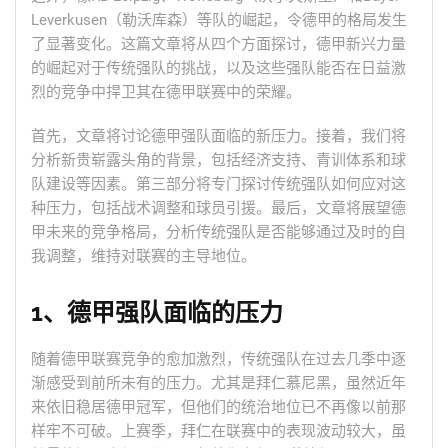
Leverkusen（勒沃库森）等队的崛起，令德甲的格局发生
了显著变化。这篇文章将从四个方面探讨，德甲新兴力量
的崛起对于传统强队的挑战，以及这些强队能否在日益激
烈的竞争中捍卫其在德甲联赛中的荣耀。
首先，文章将讨论德甲强队面临的新压力。接着，我们将
分析新贵崭露头角的背景，包括经济支持、青训体系和球
队建设等因素。第三部分将专门探讨传统强队如何应对这
种压力，包括战术调整和球员引援。最后，文章将展望德
甲未来的竞争格局，分析传统强队是否能够通过及时的自
我调整，维持对联赛的主导地位。
1、德甲强队面临的压力
随着德甲联赛竞争的愈加激烈，传统强队在过去几季中逐
渐感受到前所未有的压力。尤其是拜仁慕尼黑，虽然近年
来依旧稳居德甲冠军，但他们的统治地位已不再像以前那
样牢不可破。上赛季，拜仁在联赛中的表现波动较大，虽