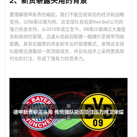
2、新贵崭露头角的背景
要理解德甲新贵的崛起，我们不能忽视背后的经济和战略
支持。以RB莱比锡为例，这支球队背后是Red Bull公司的
强力资金支持。从2010年成立至今，RB莱比锡通过大量投
资和高效的管理，迅速从低级别联赛一路蹿升至德甲顶级
联赛。其背后雄厚的资金和专业的管理模式，使得这支球
队能够迅速集结一批顶级球员，并且在战术上采用更具现
代化的打法，形成了强有力的竞争力。