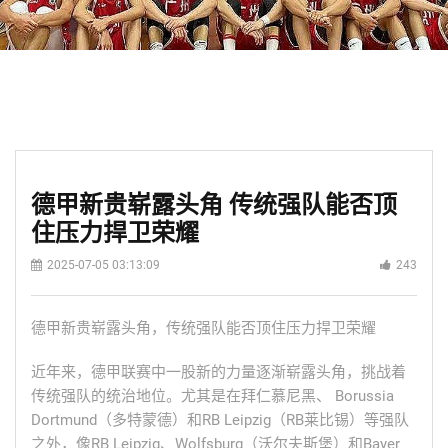
德甲新贵崭露头角 传统强队能否顶
住压力捍卫荣耀
2025-07-05 03:13:09
243
德甲新贵崭露头角，传统强队能否顶住压力捍卫荣耀
近年来，德甲联赛中一股新的力量逐渐崭露头角，挑战着
传统强队的统治地位。尤其是在拜仁慕尼黑、 Borussia
Dortmund（多特蒙德）和RB Leipzig（RB莱比锡）等强队
之外，像RB Leipzig、Wolfsburg（沃尔夫斯堡）和Bayer