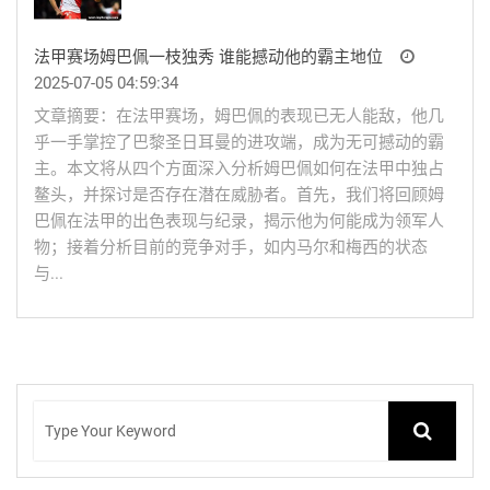
法甲赛场姆巴佩一枝独秀 谁能撼动他的霸主地位
2025-07-05 04:59:34
文章摘要：在法甲赛场，姆巴佩的表现已无人能敌，他几
乎一手掌控了巴黎圣日耳曼的进攻端，成为无可撼动的霸
主。本文将从四个方面深入分析姆巴佩如何在法甲中独占
鳌头，并探讨是否存在潜在威胁者。首先，我们将回顾姆
巴佩在法甲的出色表现与纪录，揭示他为何能成为领军人
物；接着分析目前的竞争对手，如内马尔和梅西的状态
与...