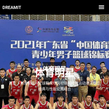
体育明星
首页
体育明星
足球鞋保守风引领新时代运动潮流塑造
经典与性能完美结合