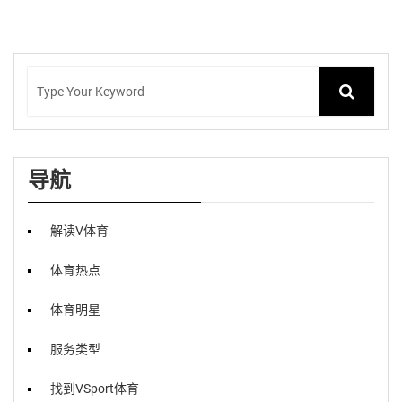
导航
解读V体育
体育热点
体育明星
服务类型
找到VSport体育