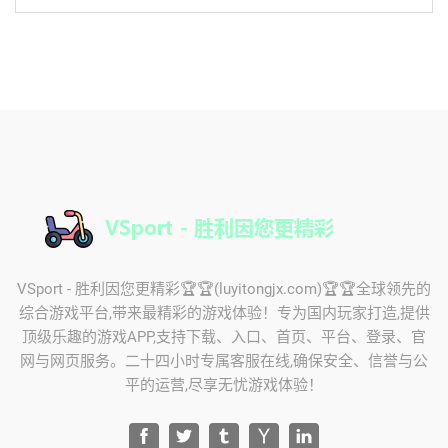
VSport - 胜利因您更精彩🏆🏆(luyitongjx.com)🏆🏆全球领先的
综合游戏平台,带来最精彩的游戏体验！专为国内玩家打造,提供
顶级乐趣的游戏APP,支持下载、入口、首页、平台、登录、官
网与网页服务。二十四小时专属客服在线,确保安全、信誉与公
平的运营,尽享无忧游戏体验！