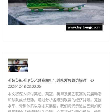
英超英冠英甲英乙联赛解析与球队发展趋势探讨
2024-12-18 23:00:05
本文将深入探讨英超、英冠、英甲及英乙联赛的发展动态
和球队成长趋势。通过分析各级别联赛的经济背景、竞技
水平、青训体系以及未来展望，我们将揭示这些因素如何