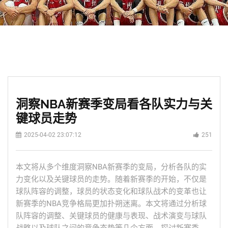
洞察NBA新赛季变局看各队实力与关
键球员走势
2025-04-02 23:07:12
251
本文将从多个维度洞察NBA新赛季的变局，分析各队的实
力变化以及关键球员的走势。随着新赛季的开始，不仅是
球队阵容的调整，球员的状态变化和球队战术的变革也让
新赛季的NBA竞争格局更加扑朔迷离。本文将通过分析球
队阵容的调整、关键球员的健康与表现、战术演变与球队