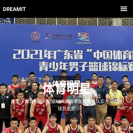
体育明星
首页
体育明星
洞察NBA新赛季变局看各队实力与关键
球员走势