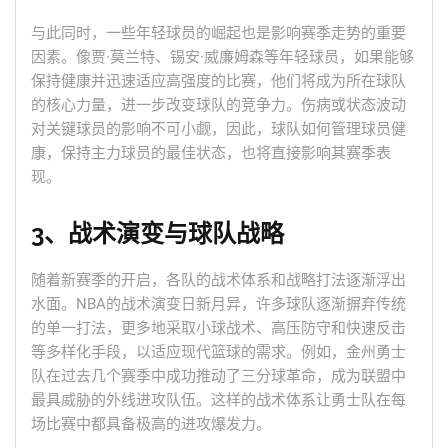
与此同时，一些年轻球员的崛起也是影响赛季走势的重要
因素。像贾·莫兰特、锡安·威廉姆森等年轻球员，如果能够
保持健康并迅速适应高强度的比赛，他们将成为所在球队
的核心力量，进一步改变球队的竞争力。伤病或状态波动
对关键球员的影响不可小觑，因此，球队如何管理球员健
康，保持主力球员的最佳状态，也将直接影响其赛季表
现。
3、战术演变与球队战略
随着新赛季的开启，各队的战术体系和战略打法逐渐浮出
水面。NBA的战术演变日新月异，许多球队逐渐摒弃传统
的单一打法，更多地采取小球战术、高压防守和快速反击
等多样化手段，以适应现代篮球的需求。例如，金州勇士
队在过去几个赛季中成功推动了三分球革命，成为联盟中
最具威胁的外线进攻队伍。这样的战术体系让勇士队在每
场比赛中都具备极高的进攻爆发力。