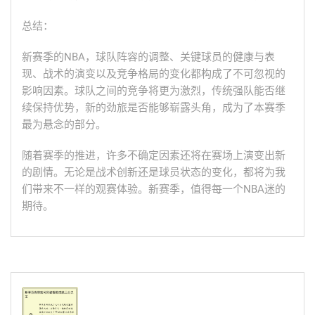
总结：
新赛季的NBA，球队阵容的调整、关键球员的健康与表
现、战术的演变以及竞争格局的变化都构成了不可忽视的
影响因素。球队之间的竞争将更为激烈，传统强队能否继
续保持优势，新的劲旅是否能够崭露头角，成为了本赛季
最为悬念的部分。
随着赛季的推进，许多不确定因素还将在赛场上演变出新
的剧情。无论是战术创新还是球员状态的变化，都将为我
们带来不一样的观赛体验。新赛季，值得每一个NBA迷的
期待。