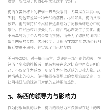
遗憾，也成为了梅西心中无法抚平的伤口。
梅西在美洲杯上的表现一直备受瞩目，尤其是在决赛中的
失利，对他来说是一种无尽的痛苦。尽管如此，梅西从未
放弃。他的坚持和不屈精神逐渐成为了阿根廷球迷心中的
象征。在经历过几次失利后，梅西的心态发生了变化。他
不再单纯为了个人的荣誉而拼搏，而是为了球队的团结和
整个国家的梦想。这种转变，让梅西在2021年成功带领阿
根廷夺得美洲杯，并实现了自己的梦想。
美洲杯2024，对于梅西而言，或许是一场告别的战役。在
经历了多次的挫折后，他有机会在这次比赛中再次证明自
己，不仅是作为球员，更是作为阿根廷队的灵魂人物。这
种情感上的投入，使得梅西在赛场上的表现愈加坚定，也
让阿根廷队的球迷们对他的支持更加热烈。
3、梅西的领导力与影响力
作为阿根廷队的队长，梅西的领导力不仅体现在场上的表