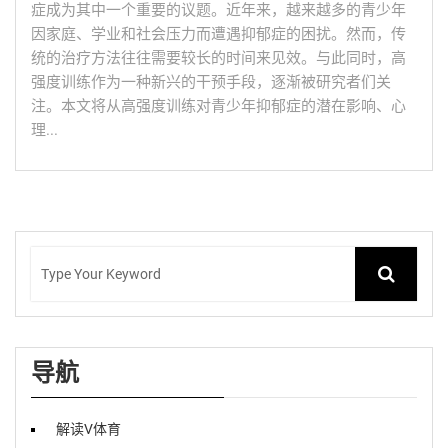
症成为其中一个重要的议题。近年来，越来越多的青少年
因家庭、学业和社会压力而遭遇抑郁症的困扰。然而，传
统的治疗方法往往需要较长的时间来见效。与此同时，高
强度训练作为一种新兴的干预手段，逐渐被研究者们关
注。本文将从高强度训练对青少年抑郁症的潜在影响、心
理...
导航
解读V体育