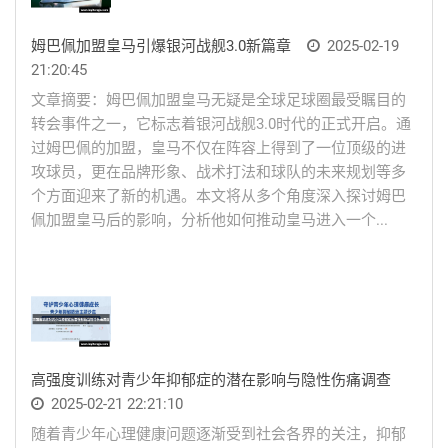
姆巴佩加盟皇马引爆银河战舰3.0新篇章
2025-02-19
21:20:45
文章摘要：姆巴佩加盟皇马无疑是全球足球圈最受瞩目的
转会事件之一，它标志着银河战舰3.0时代的正式开启。通
过姆巴佩的加盟，皇马不仅在阵容上得到了一位顶级的进
攻球员，更在品牌形象、战术打法和球队的未来规划等多
个方面迎来了新的机遇。本文将从多个角度深入探讨姆巴
佩加盟皇马后的影响，分析他如何推动皇马进入一个...
高强度训练对青少年抑郁症的潜在影响与隐性伤痛调查
2025-02-21 22:21:10
随着青少年心理健康问题逐渐受到社会各界的关注，抑郁